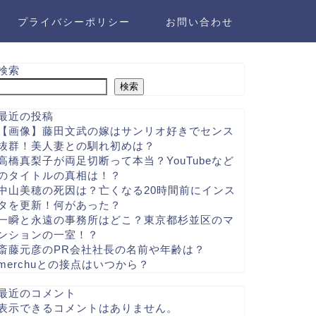
プライバシーポリシー
お問い合わせ
検索
検索
最近の投稿
【画像】藤田文武の嫁はサンリオ好きでセンス
抜群！美人妻との馴れ初めは？
高橋真梨子が両足切断って本当？YouTubeなど
のタイトルの真相は！？
中山美穂の死因は？亡くなる20時間前にインス
タを更新！何があった？
一瞬と永遠の事務所はどこ？東京都杉並区のマ
ンションの一室！？
斎藤元彦のPR会社社長の名前や年齢は？
merchuとの接点はいつから？
最近のコメント
表示できるコメントはありません。