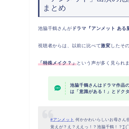
まとめ
池脇千鶴さんが
ドラマ『アンメット ある
視聴者からは、以前に比べて
激変
したそ
「特殊メイク？」
という声が多く見られ
池脇千鶴さんはドラマ作品
は「意識がある！」とドク
#アンメット
何かかわいらしいお母さん
覚えが？え？ええっ！？池脇千鶴！？∑(