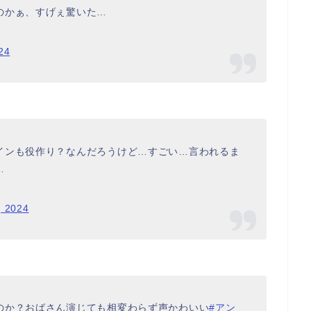
のかぁ、すげぇ驚いた…
24
インも役作り？なんだろうけど…すごい…言われるま
…
, 2024
のか？おばさん演じても相変わらず声かわいい
#アン