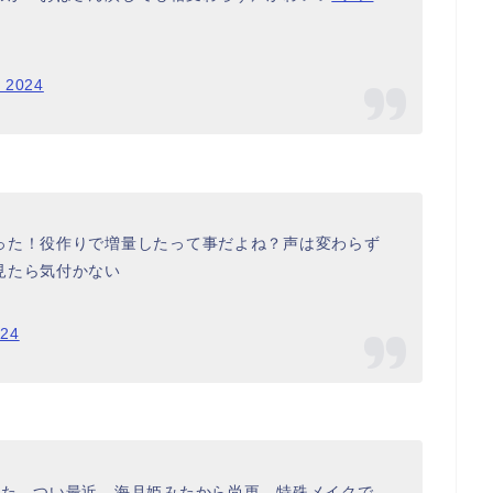
, 2024
った！役作りで増量したって事だよね？声は変わらず
見たら気付かない
024
した。つい最近、海月姫みたから尚更…特殊メイクで