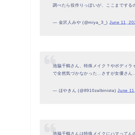
調べたら役作りっぽいが、ここまでする
— 金沢人みや (@miya_3_)
June 11, 20
池脇千鶴さん、特殊メイク？やボディラ
で全然気づかなかった…さすが女優さん
— ほやきん (@8910zalbinista)
June 11
池脇千鶴さんは特殊メイクにハマってん