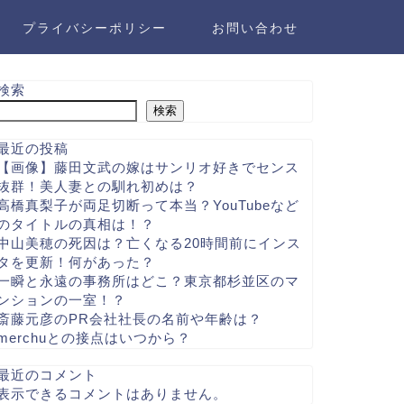
プライバシーポリシー
お問い合わせ
検索
検索
最近の投稿
【画像】藤田文武の嫁はサンリオ好きでセンス
抜群！美人妻との馴れ初めは？
高橋真梨子が両足切断って本当？YouTubeなど
のタイトルの真相は！？
中山美穂の死因は？亡くなる20時間前にインス
タを更新！何があった？
一瞬と永遠の事務所はどこ？東京都杉並区のマ
ンションの一室！？
斎藤元彦のPR会社社長の名前や年齢は？
merchuとの接点はいつから？
最近のコメント
表示できるコメントはありません。