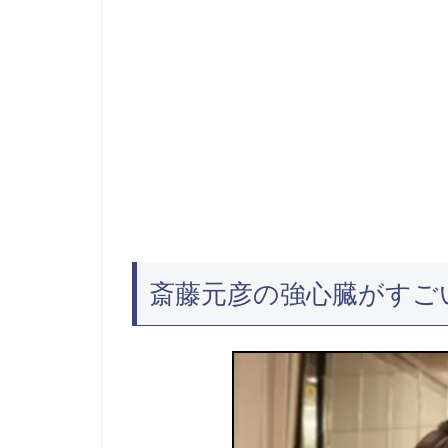
斎藤元彦の強心臓がすご