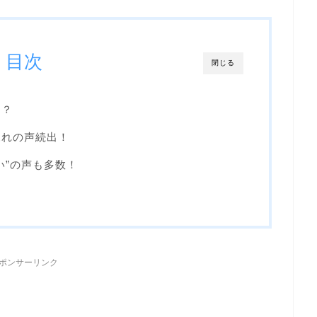
目次
閉じる
！？
呆れの声続出！
い”の声も多数！
ポンサーリンク