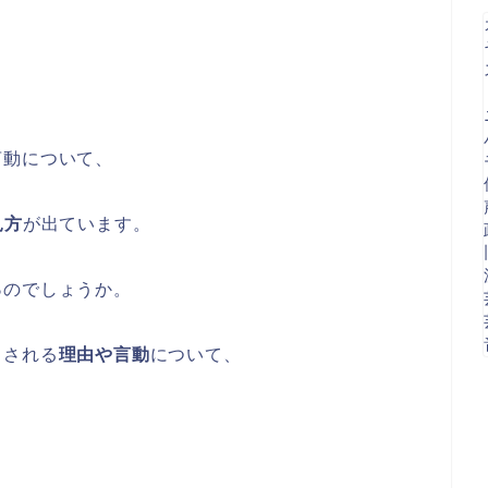
言動について、
見方
が出ています。
る
のでしょうか。
とされる
理由や
言動
について、